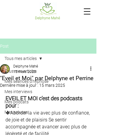
Delphyne Mahé
Post
Tous mes articles
Delphyne Mahé
Tous mes articles
15 mars 2023
"Eveil et Moi" par Delphyne et Perrine
Mes séances d'hypnose
Dernière mise à jour :
15 mars 2025
Mes interviews
EVEIL ET MOI c’est des podcasts 
Mes podcats
pour :
Mes astuces
🍀Aborder la vie avec plus de confiance, 
de joie et de plaisirs Se sentir 
accompagnée et avancer avec plus de 
légèreté et de facilité 